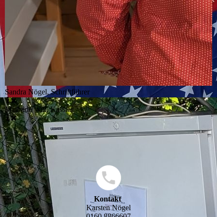
Sandra Nögel, Schriftführer
Mathilde Will, Kassier
Kontakt
Karsten Nögel
0160 8866607