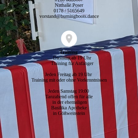
Nathalie Poser
0178 / 5165649
vorstand@burningboots.dance
Training
Dienstag ab 19 Uhr
Training für Anfänger
Jeden Freitag ab 19 Uhr
Training mit oder ohne Vorkenntnissen
Jeden Samstag 19:00
Tanzabend offen für alle
in der ehemaligen
Basilika Apotheke
in Gößweinstein