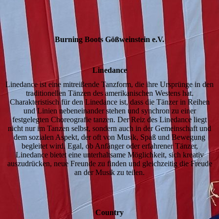
Burning Boots Gößweinstein e.V.
Linedance
Linedance ist eine mitreißende Tanzform, die ihre Ursprünge in den
traditionellen Tänzen des amerikanischen Westens hat.
Charakteristisch für den Linedance ist, dass die Tänzer in Reihen
und Linien nebeneinander stehen und synchron zu einer
festgelegten Choreografie tanzen. Der Reiz des Linedance liegt
nicht nur im Tanzen selbst, sondern auch in der Gemeinschaft und
dem sozialen Aspekt, der oft von Musik, Spaß und Bewegung
begleitet wird. Egal, ob Anfänger oder erfahrener Tänzer,
Linedance bietet eine unterhaltsame Möglichkeit, sich kreativ
auszudrücken, neue Freunde zu finden und gleichzeitig die Freude
an der Musik zu teilen.
Country