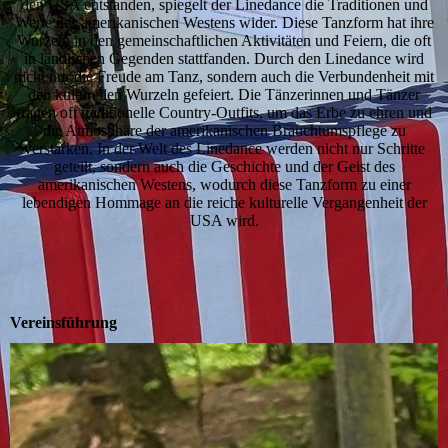
den USA entstanden, spiegelt der Linedance die Traditionen und
Werte des amerikanischen Westens wider. Diese Tanzform hat ihre
Wurzeln in den gemeinschaftlichen Aktivitäten und Feiern, die oft
in ländlichen Gegenden stattfanden. Durch den Linedance wird
nicht nur die Freude am Tanz, sondern auch die Verbundenheit mit
den kulturellen Wurzeln gefeiert. Die Tänzerinnen und Tänzer
tragen oft traditionelle Country-Outfits, um das Erbe zu ehren und
die Atmosphäre der amerikanischen Brauchtumspflege zu
verstärken. In der Welt des Linedance werden nicht nur Schritte
geteilt, sondern auch die Geschichte und der Geist des
amerikanischen Westens, wodurch diese Tanzform zu einer
lebendigen Hommage an die reiche kulturelle Vergangenheit der
USA wird.
Vereinsführung