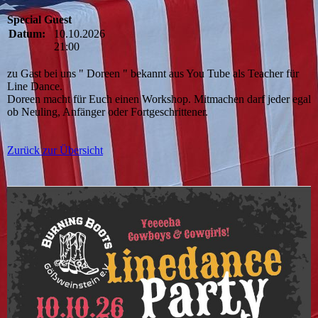
Special Guest
Datum:
10.10.2026
21:00
zu Gast bei uns " Doreen " bekannt aus You Tube als Teacher für
Line Dance.
Doreen macht für Euch einen Workshop. Mitmachen darf jeder egal
ob Neuling, Anfänger oder Fortgeschrittener.
Zurück zur Übersicht