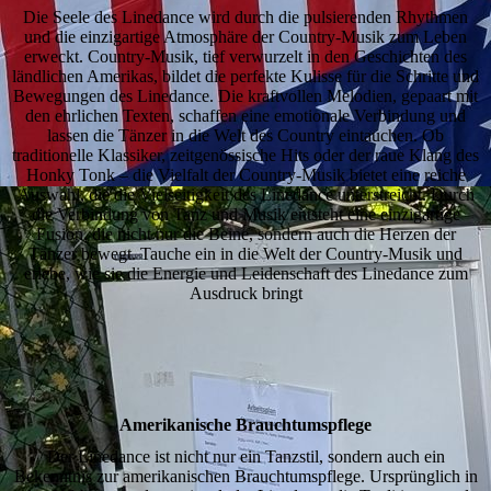
Die Seele des Linedance wird durch die pulsierenden Rhythmen
und die einzigartige Atmosphäre der Country-Musik zum Leben
erweckt. Country-Musik, tief verwurzelt in den Geschichten des
ländlichen Amerikas, bildet die perfekte Kulisse für die Schritte und
Bewegungen des Linedance. Die kraftvollen Melodien, gepaart mit
den ehrlichen Texten, schaffen eine emotionale Verbindung und
lassen die Tänzer in die Welt des Country eintauchen. Ob
traditionelle Klassiker, zeitgenössische Hits oder der raue Klang des
Honky Tonk – die Vielfalt der Country-Musik bietet eine reiche
Auswahl, die die Vielseitigkeit des Linedance unterstreicht. Durch
die Verbindung von Tanz und Musik entsteht eine einzigartige
Fusion, die nicht nur die Beine, sondern auch die Herzen der
Tänzer bewegt. Tauche ein in die Welt der Country-Musik und
erlebe, wie sie die Energie und Leidenschaft des Linedance zum
Ausdruck bringt
Amerikanische Brauchtumspflege
Der Linedance ist nicht nur ein Tanzstil, sondern auch ein
Bekenntnis zur amerikanischen Brauchtumspflege. Ursprünglich in